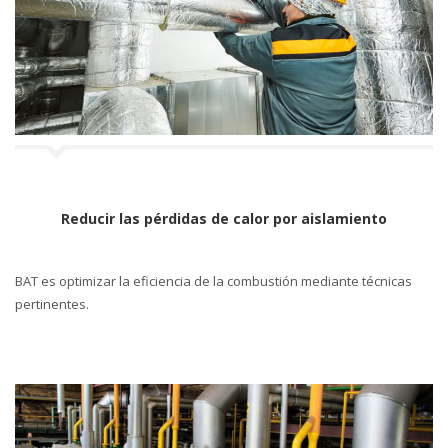
a
l
a
n
c
a
Reducir las pérdidas de calor por aislamiento
BAT es optimizar la eficiencia de la combustión mediante técnicas
pertinentes.