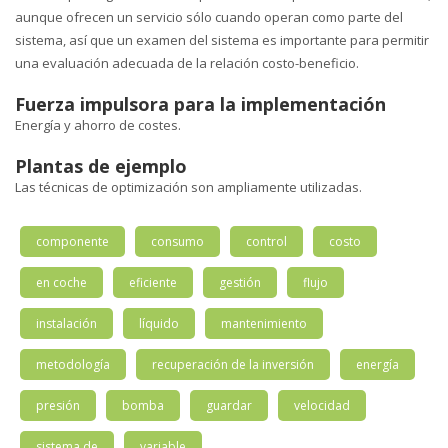
aunque ofrecen un servicio sólo cuando operan como parte del
sistema, así que un examen del sistema es importante para permitir
una evaluación adecuada de la relación costo-beneficio.
Fuerza impulsora para la implementación
Energía y ahorro de costes.
Plantas de ejemplo
Las técnicas de optimización son ampliamente utilizadas.
componente
consumo
control
costo
en coche
eficiente
gestión
flujo
instalación
líquido
mantenimiento
metodología
recuperación de la inversión
energía
presión
bomba
guardar
velocidad
sistema de
variable