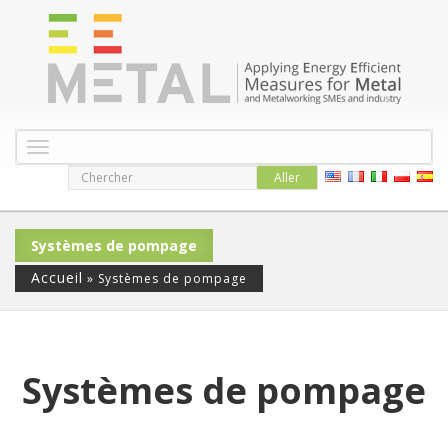
B
a
s
c
u
Systèmes de pompage
l
e
Accueil
»
Systèmes de pompage
r
l
a
n
a
Systèmes de pompage
v
i
g