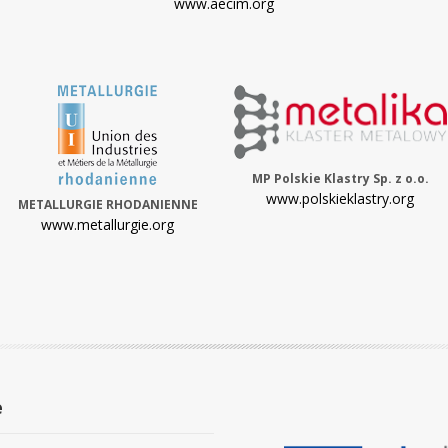
www.aecim.org
MP Polskie Klastry Sp. z o.o.
www.polskieklastry.org
METALLURGIE RHODANIENNE
www.metallurgie.org
e