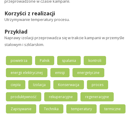
przeprowadzone w czasie kampanii.
Korzyści z realizacji
Utrzymywanie temperatury procesu.
Przykład
Naprawy izolacji przeprowadza się w trakcie kampanii w przemyśle
stalowym i szklarskim.
powietrza
Palnik
spalania
kontroli
energii elektrycznej
emisji
energetyczne
ciepła
Izolacja
Konserwacja
proces
produktywność
rekuperacyjne
regeneracyjne
Zapisywanie
Technika
temperatury
termiczne