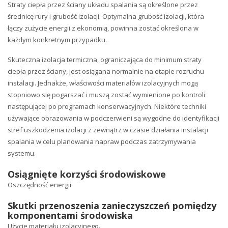
Straty ciepła przez ściany układu spalania są określone przez
średnicę rury i grubość izolacji. Optymalna grubość izolacji, która
łączy zużycie energii z ekonomią, powinna zostać określona w
każdym konkretnym przypadku.
Skuteczna izolacja termiczna, ograniczająca do minimum straty
ciepła przez ściany, jest osiągana normalnie na etapie rozruchu
instalacji. Jednakże, właściwości materiałów izolacyjnych mogą
stopniowo się pogarszać i muszą zostać wymienione po kontroli
następującej po programach konserwacyjnych. Niektóre techniki
używające obrazowania w podczerwieni są wygodne do identyfikacji
stref uszkodzenia izolacji z zewnątrz w czasie działania instalacji
spalania w celu planowania napraw podczas zatrzymywania
systemu.
Osiągnięte korzyści środowiskowe
Oszczędność energii
Skutki przenoszenia zanieczyszczeń pomiędzy
komponentami środowiska
Użycie materiału izolacyjnego.