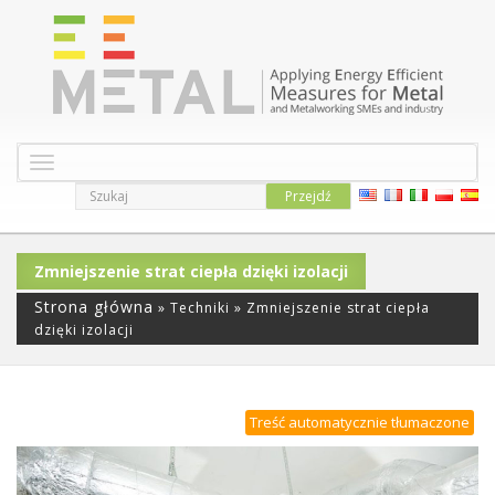
P
r
z
e
ł
Zmniejszenie strat ciepła dzięki izolacji
ą
c
Strona główna
»
Techniki
»
Zmniejszenie strat ciepła
z
dzięki izolacji
n
a
w
i
Treść automatycznie tłumaczone
g
a
c