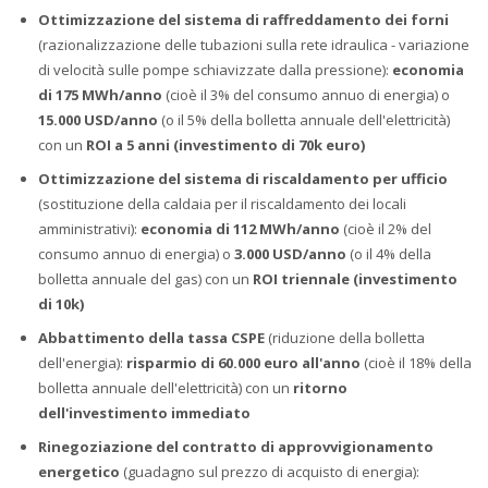
Ottimizzazione del sistema di raffreddamento dei forni
(razionalizzazione delle tubazioni sulla rete idraulica - variazione
di velocità sulle pompe schiavizzate dalla pressione):
economia
di 175 MWh/anno
(cioè il 3% del consumo annuo di energia) o
15.000 USD/anno
(o il 5% della bolletta annuale dell'elettricità)
con un
ROI a 5 anni (investimento di 70k euro)
Ottimizzazione del sistema di riscaldamento per ufficio
(sostituzione della caldaia per il riscaldamento dei locali
amministrativi):
economia di 112 MWh/anno
(cioè il 2% del
consumo annuo di energia) o
3.000 USD/anno
(o il 4% della
bolletta annuale del gas) con un
ROI triennale (investimento
di 10k)
Abbattimento della tassa CSPE
(riduzione della bolletta
dell'energia):
risparmio di 60.000 euro all'anno
(cioè il 18% della
bolletta annuale dell'elettricità) con un
ritorno
dell'investimento immediato
Rinegoziazione del contratto di approvvigionamento
energetico
(guadagno sul prezzo di acquisto di energia):