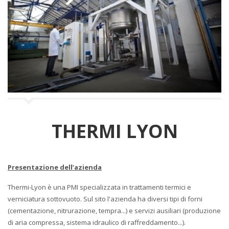
a
n
a
v
i
g
a
z
i
o
n
e
THERMI LYON
Presentazione dell’azienda
Thermi-Lyon è una PMI specializzata in trattamenti termici e
verniciatura sottovuoto. Sul sito l'azienda ha diversi tipi di forni
(cementazione, nitrurazione, tempra...) e servizi ausiliari (produzione
di aria compressa, sistema idraulico di raffreddamento...).