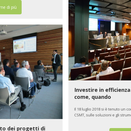
ne di più
Investire in efficienz
come, quando
Il 18 luglio 2018 si è tenuto un 
CSMT, sulle soluzioni e gli strum
to dei progetti di