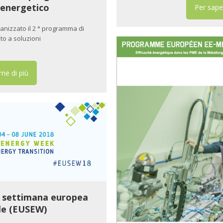
o energetico
Per sape
ganizzato il 2 ° programma di
to a soluzioni
ne di più
 settimana europea
ile (EUSEW)