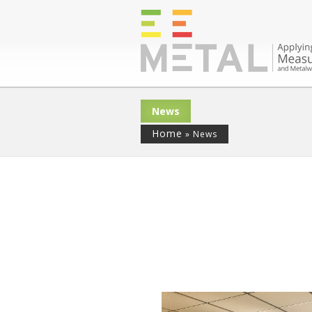
News
Home
»
News