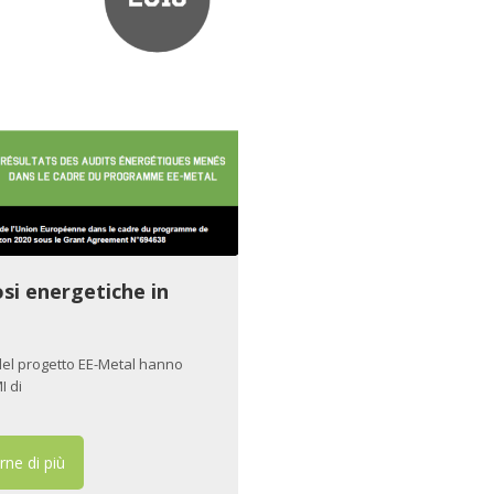
nosi energetiche in
r del progetto EE-Metal hanno
I di
rne di più