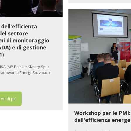
dell'efficienza
del settore
mi di monitoraggio
DA) e di gestione
1)
IKA (MP Polskie Klastry Sp. z
zanowania Energii Sp. z o.o. e
ne di più
Workshop per le PMI:
dell'efficienza energe