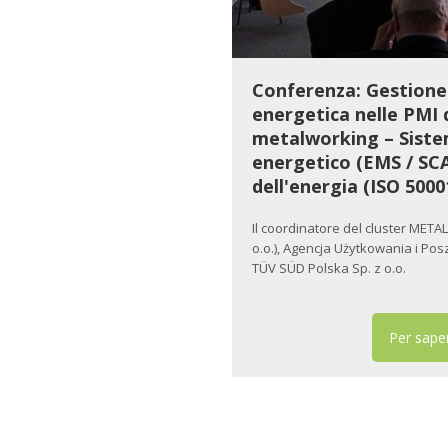
Conferenza: Gestione 
energetica nelle PMI 
metalworking – Siste
energetico (EMS / SCA
dell'energia (ISO 5000
Il coordinatore del cluster METAL
o.o.), Agencja Użytkowania i Pos
TÜV SÜD Polska Sp. z o.o.
Per saper