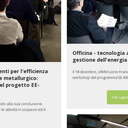
Officina - tecnologia a
gestione dell'energia 
ti per l'efficienza
Il 18 dicembre, UIMM Lione-Franci
e metallurgico:
workshop del programma EE-META
del progetto EE-
Per sape
ndo alla sua conclusione.
le attività in sospeso ed è