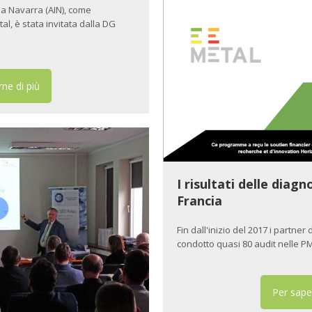
lla Navarra (AIN), come
l, è stata invitata dalla DG
ne di più
I risultati delle diag
Francia
Fin dall'inizio del 2017 i partne
condotto quasi 80 audit nelle PM
Per sape