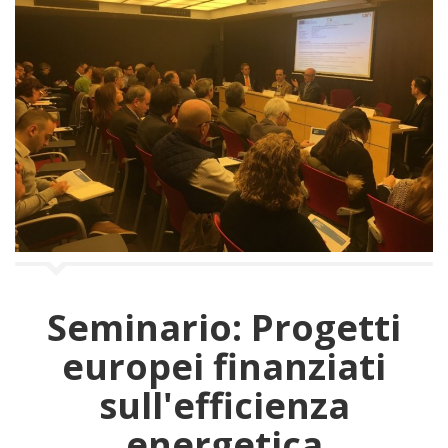
a
n
a
v
i
g
a
z
i
o
n
e
Seminario: Progetti
europei finanziati
sull'efficienza
energetica