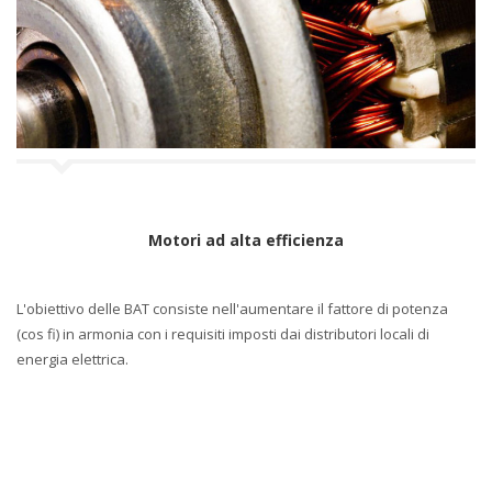
a
n
a
v
i
g
a
z
i
o
n
Motori ad alta efficienza
e
L'obiettivo delle BAT consiste nell'aumentare il fattore di potenza
(cos fi) in armonia con i requisiti imposti dai distributori locali di
energia elettrica.