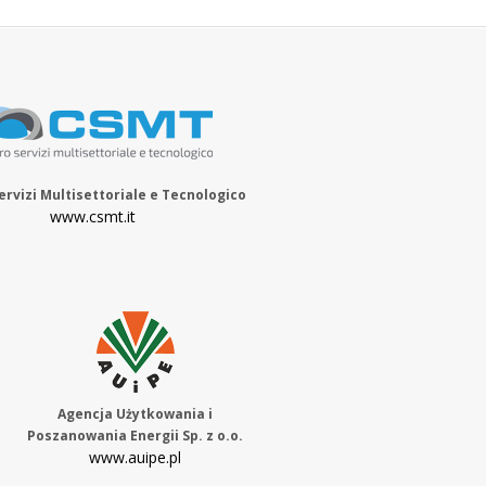
ervizi Multisettoriale e Tecnologico
www.csmt.it
Agencja Użytkowania i
Poszanowania Energii Sp. z o.o.
www.auipe.pl